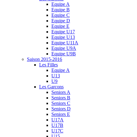
Equipe A
Equipe B
Equipe C
Equipe D
Equipe E
Equipe U17
Equipe U13
Equipe U11A
Equipe U9A
Equipe U9B
Saison 2015-2016
Les Filles
Equipe A
U13
U9
Les Garçons
Seniors A
Seniors B
Seniors C
Seniors D
Seniors E
U17A
U17B
U17C
U15