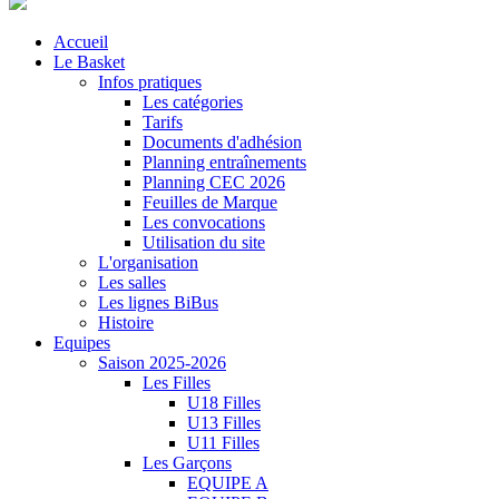
Accueil
Le Basket
Infos pratiques
Les catégories
Tarifs
Documents d'adhésion
Planning entraînements
Planning CEC 2026
Feuilles de Marque
Les convocations
Utilisation du site
L'organisation
Les salles
Les lignes BiBus
Histoire
Equipes
Saison 2025-2026
Les Filles
U18 Filles
U13 Filles
U11 Filles
Les Garçons
EQUIPE A