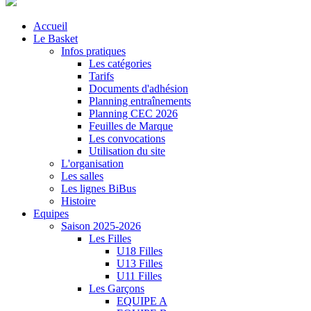
Accueil
Le Basket
Infos pratiques
Les catégories
Tarifs
Documents d'adhésion
Planning entraînements
Planning CEC 2026
Feuilles de Marque
Les convocations
Utilisation du site
L'organisation
Les salles
Les lignes BiBus
Histoire
Equipes
Saison 2025-2026
Les Filles
U18 Filles
U13 Filles
U11 Filles
Les Garçons
EQUIPE A