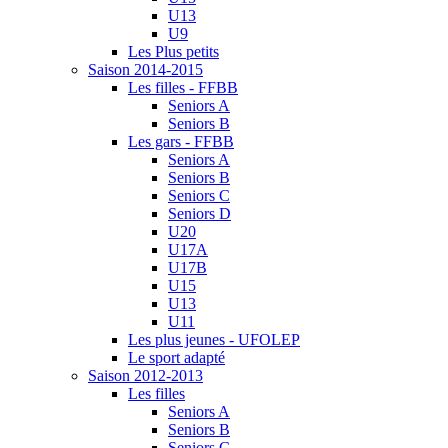
U13
U9
Les Plus petits
Saison 2014-2015
Les filles - FFBB
Seniors A
Seniors B
Les gars - FFBB
Seniors A
Seniors B
Seniors C
Seniors D
U20
U17A
U17B
U15
U13
U11
Les plus jeunes - UFOLEP
Le sport adapté
Saison 2012-2013
Les filles
Seniors A
Seniors B
Seniors C