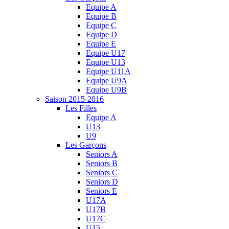
Equipe A
Equipe B
Equipe C
Equipe D
Equipe E
Equipe U17
Equipe U13
Equipe U11A
Equipe U9A
Equipe U9B
Saison 2015-2016
Les Filles
Equipe A
U13
U9
Les Garçons
Seniors A
Seniors B
Seniors C
Seniors D
Seniors E
U17A
U17B
U17C
U15