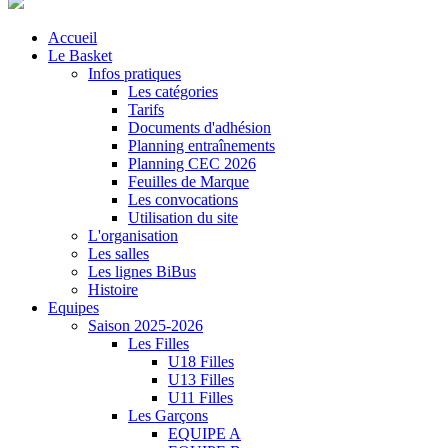
Accueil
Le Basket
Infos pratiques
Les catégories
Tarifs
Documents d'adhésion
Planning entraînements
Planning CEC 2026
Feuilles de Marque
Les convocations
Utilisation du site
L'organisation
Les salles
Les lignes BiBus
Histoire
Equipes
Saison 2025-2026
Les Filles
U18 Filles
U13 Filles
U11 Filles
Les Garçons
EQUIPE A