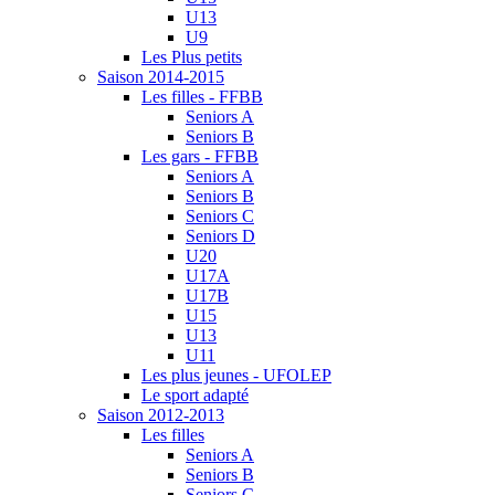
U13
U9
Les Plus petits
Saison 2014-2015
Les filles - FFBB
Seniors A
Seniors B
Les gars - FFBB
Seniors A
Seniors B
Seniors C
Seniors D
U20
U17A
U17B
U15
U13
U11
Les plus jeunes - UFOLEP
Le sport adapté
Saison 2012-2013
Les filles
Seniors A
Seniors B
Seniors C