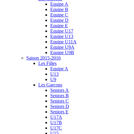
Equipe A
Equipe B
Equipe C
Equipe D
Equipe E
Equipe U17
Equipe U13
Equipe U11A
Equipe U9A
Equipe U9B
Saison 2015-2016
Les Filles
Equipe A
U13
U9
Les Garçons
Seniors A
Seniors B
Seniors C
Seniors D
Seniors E
U17A
U17B
U17C
U15