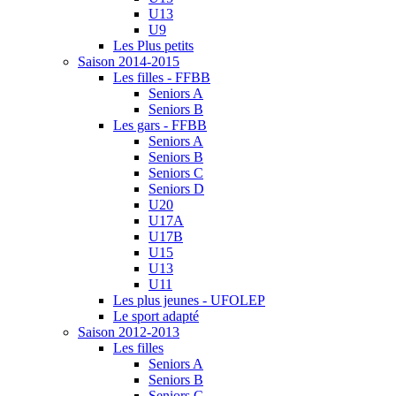
U13
U9
Les Plus petits
Saison 2014-2015
Les filles - FFBB
Seniors A
Seniors B
Les gars - FFBB
Seniors A
Seniors B
Seniors C
Seniors D
U20
U17A
U17B
U15
U13
U11
Les plus jeunes - UFOLEP
Le sport adapté
Saison 2012-2013
Les filles
Seniors A
Seniors B
Seniors C