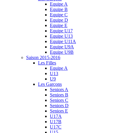
Equipe A
Equipe B
Equipe C
Equipe D
Equipe E
Equipe U17
Equipe U13
Equipe U11A
Equipe U9A
Equipe U9B
Saison 2015-2016
Les Filles
Equipe A
U13
U9
Les Garçons
Seniors A
Seniors B
Seniors C
Seniors D
Seniors E
U17A
U17B
U17C
U15