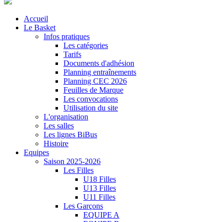
Accueil
Le Basket
Infos pratiques
Les catégories
Tarifs
Documents d'adhésion
Planning entraînements
Planning CEC 2026
Feuilles de Marque
Les convocations
Utilisation du site
L'organisation
Les salles
Les lignes BiBus
Histoire
Equipes
Saison 2025-2026
Les Filles
U18 Filles
U13 Filles
U11 Filles
Les Garçons
EQUIPE A