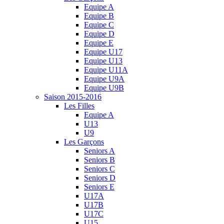
Equipe A
Equipe B
Equipe C
Equipe D
Equipe E
Equipe U17
Equipe U13
Equipe U11A
Equipe U9A
Equipe U9B
Saison 2015-2016
Les Filles
Equipe A
U13
U9
Les Garçons
Seniors A
Seniors B
Seniors C
Seniors D
Seniors E
U17A
U17B
U17C
U15