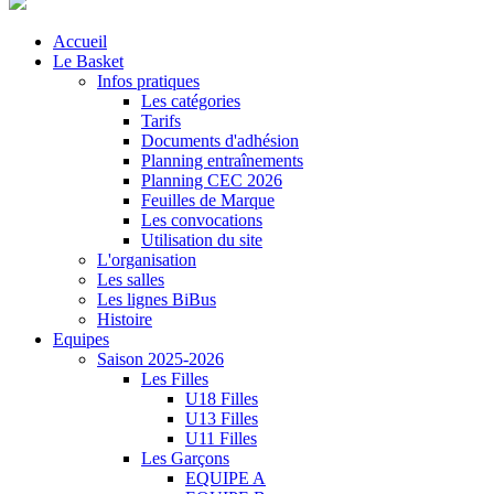
Accueil
Le Basket
Infos pratiques
Les catégories
Tarifs
Documents d'adhésion
Planning entraînements
Planning CEC 2026
Feuilles de Marque
Les convocations
Utilisation du site
L'organisation
Les salles
Les lignes BiBus
Histoire
Equipes
Saison 2025-2026
Les Filles
U18 Filles
U13 Filles
U11 Filles
Les Garçons
EQUIPE A