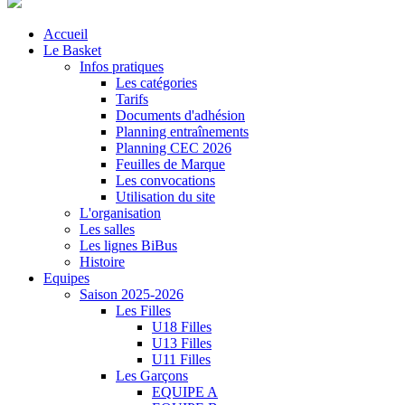
Accueil
Le Basket
Infos pratiques
Les catégories
Tarifs
Documents d'adhésion
Planning entraînements
Planning CEC 2026
Feuilles de Marque
Les convocations
Utilisation du site
L'organisation
Les salles
Les lignes BiBus
Histoire
Equipes
Saison 2025-2026
Les Filles
U18 Filles
U13 Filles
U11 Filles
Les Garçons
EQUIPE A