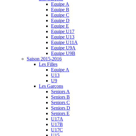
Equipe A
Equipe B
Equipe C
Equipe D
Equipe E
Equipe U17
Equipe U13
Equipe U11A
Equipe U9A
Equipe U9B
Saison 2015-2016
Les Filles
Equipe A
U13
U9
Les Garçons
Seniors A
Seniors B
Seniors C
Seniors D
Seniors E
U17A
U17B
U17C
U15