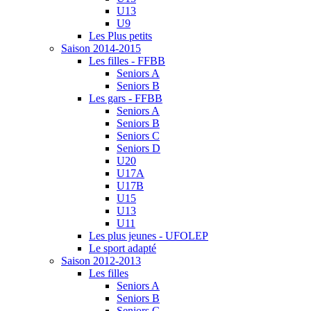
U13
U9
Les Plus petits
Saison 2014-2015
Les filles - FFBB
Seniors A
Seniors B
Les gars - FFBB
Seniors A
Seniors B
Seniors C
Seniors D
U20
U17A
U17B
U15
U13
U11
Les plus jeunes - UFOLEP
Le sport adapté
Saison 2012-2013
Les filles
Seniors A
Seniors B
Seniors C