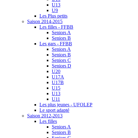
U13
U9
Les Plus petits
Saison 2014-2015
Les filles - FFBB
Seniors A
Seniors B
Les gars - FFBB
Seniors A
Seniors B
Seniors C
Seniors D
U20
U17A
U17B
U15
U13
U11
Les plus jeunes - UFOLEP
Le sport adapté
Saison 2012-2013
Les filles
Seniors A
Seniors B
Seniors C