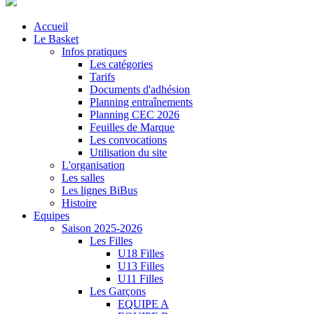
Accueil
Le Basket
Infos pratiques
Les catégories
Tarifs
Documents d'adhésion
Planning entraînements
Planning CEC 2026
Feuilles de Marque
Les convocations
Utilisation du site
L'organisation
Les salles
Les lignes BiBus
Histoire
Equipes
Saison 2025-2026
Les Filles
U18 Filles
U13 Filles
U11 Filles
Les Garçons
EQUIPE A