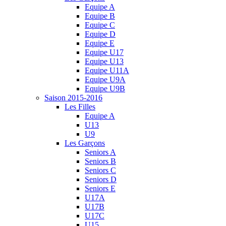
Equipe A
Equipe B
Equipe C
Equipe D
Equipe E
Equipe U17
Equipe U13
Equipe U11A
Equipe U9A
Equipe U9B
Saison 2015-2016
Les Filles
Equipe A
U13
U9
Les Garçons
Seniors A
Seniors B
Seniors C
Seniors D
Seniors E
U17A
U17B
U17C
U15