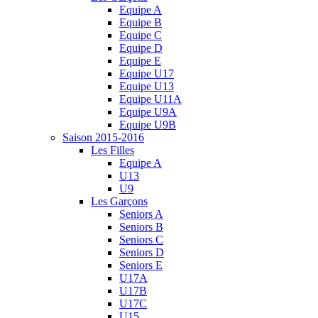
Equipe A
Equipe B
Equipe C
Equipe D
Equipe E
Equipe U17
Equipe U13
Equipe U11A
Equipe U9A
Equipe U9B
Saison 2015-2016
Les Filles
Equipe A
U13
U9
Les Garçons
Seniors A
Seniors B
Seniors C
Seniors D
Seniors E
U17A
U17B
U17C
U15