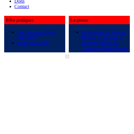
Dons
Contact
Infos pratiques
La presse
Les catégories d'âge
Les équipes de Brest et
2026-2027
Morlaix remportent la
Tarifs 2026-2027
troisième édition du
Challenge Steph-Cariou
More Articles...
les jeunes basketteurs du
PL Sanquer améiorent
leur pratique grâce au «
spring camp »
More Articles...