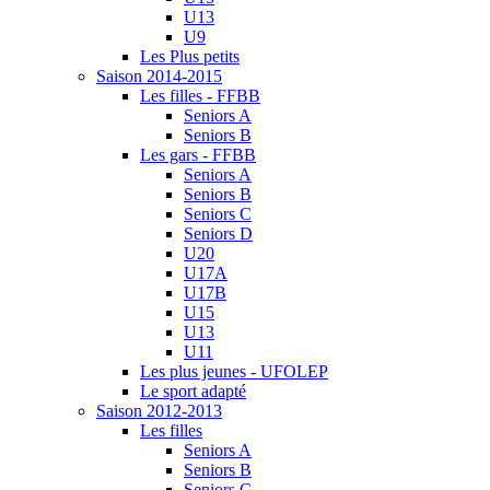
U13
U9
Les Plus petits
Saison 2014-2015
Les filles - FFBB
Seniors A
Seniors B
Les gars - FFBB
Seniors A
Seniors B
Seniors C
Seniors D
U20
U17A
U17B
U15
U13
U11
Les plus jeunes - UFOLEP
Le sport adapté
Saison 2012-2013
Les filles
Seniors A
Seniors B
Seniors C