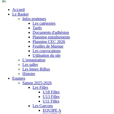
Accueil
Le Basket
Infos pratiques
Les catégories
Tarifs
Documents d'adhésion
Planning entraînements
Planning CEC 2026
Feuilles de Marque
Les convocations
Utilisation du site
L'organisation
Les salles
Les lignes BiBus
Histoire
Equipes
Saison 2025-2026
Les Filles
U18 Filles
U13 Filles
U11 Filles
Les Garçons
EQUIPE A