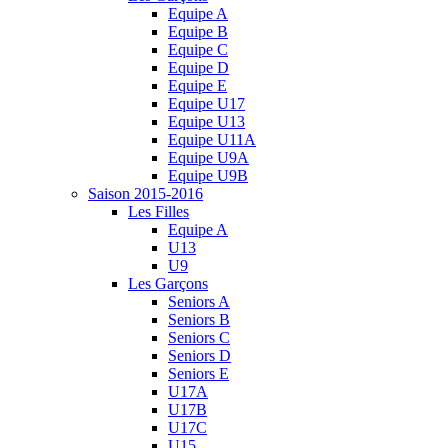
Equipe A
Equipe B
Equipe C
Equipe D
Equipe E
Equipe U17
Equipe U13
Equipe U11A
Equipe U9A
Equipe U9B
Saison 2015-2016
Les Filles
Equipe A
U13
U9
Les Garçons
Seniors A
Seniors B
Seniors C
Seniors D
Seniors E
U17A
U17B
U17C
U15