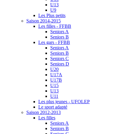
U13
U9
Les Plus petits
Saison 2014-2015
Les filles - FFBB
Seniors A
Seniors B
Les gars - FFBB
Seniors A
Seniors B
Seniors C
Seniors D
U20
U17A
U17B
U15
U13
U11
Les plus jeunes - UFOLEP
Le sport adapté
Saison 2012-2013
Les filles
Seniors A
Seniors B
Seniors C