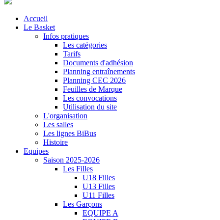
Accueil
Le Basket
Infos pratiques
Les catégories
Tarifs
Documents d'adhésion
Planning entraînements
Planning CEC 2026
Feuilles de Marque
Les convocations
Utilisation du site
L'organisation
Les salles
Les lignes BiBus
Histoire
Equipes
Saison 2025-2026
Les Filles
U18 Filles
U13 Filles
U11 Filles
Les Garçons
EQUIPE A