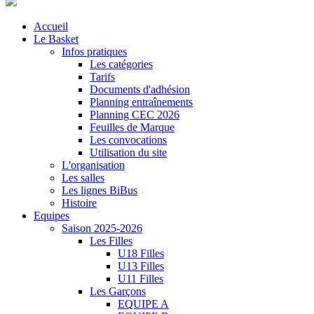
Accueil
Le Basket
Infos pratiques
Les catégories
Tarifs
Documents d'adhésion
Planning entraînements
Planning CEC 2026
Feuilles de Marque
Les convocations
Utilisation du site
L'organisation
Les salles
Les lignes BiBus
Histoire
Equipes
Saison 2025-2026
Les Filles
U18 Filles
U13 Filles
U11 Filles
Les Garçons
EQUIPE A