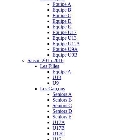
Equipe A
Equipe B
Equipe C
Equipe D
Equipe E
Equipe U17
Equipe U13
Equipe U11A
Equipe U9A
Equipe U9B
Saison 2015-2016
Les Filles
Equipe A
U13
U9
Les Garçons
Seniors A
Seniors B
Seniors C
Seniors D
Seniors E
U17A
U17B
U17C
U15