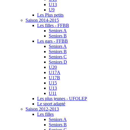
U13
U9
Les Plus petits
Saison 2014-2015
Les filles - FFBB
Seniors A
Seniors B
Les gars - FFBB
Seniors A
Seniors B
Seniors C
Seniors D
U20
U17A
U17B
U15
U13
U11
Les plus jeunes - UFOLEP
Le sport adapté
Saison 2012-2013
Les filles
Seniors A
Seniors B
Seniors C