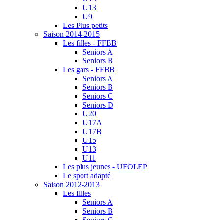
U13
U9
Les Plus petits
Saison 2014-2015
Les filles - FFBB
Seniors A
Seniors B
Les gars - FFBB
Seniors A
Seniors B
Seniors C
Seniors D
U20
U17A
U17B
U15
U13
U11
Les plus jeunes - UFOLEP
Le sport adapté
Saison 2012-2013
Les filles
Seniors A
Seniors B
Seniors C