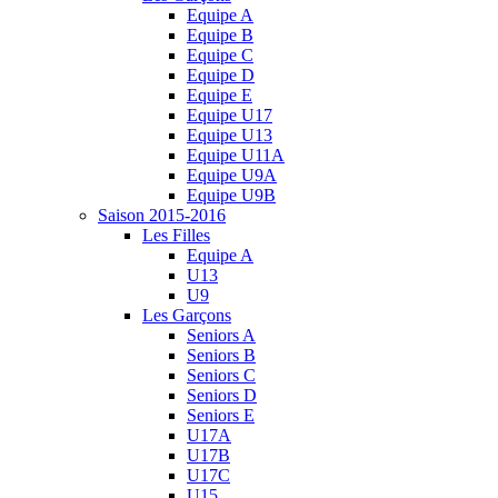
Equipe A
Equipe B
Equipe C
Equipe D
Equipe E
Equipe U17
Equipe U13
Equipe U11A
Equipe U9A
Equipe U9B
Saison 2015-2016
Les Filles
Equipe A
U13
U9
Les Garçons
Seniors A
Seniors B
Seniors C
Seniors D
Seniors E
U17A
U17B
U17C
U15