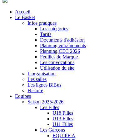
Accueil
Le Basket
Infos pratiques
Les catégories
Tarifs
Documents d'adhésion
Planning entraînements
Planning CEC 2026
Feuilles de Marque
Les convocations
Utilisation du site
L'organisation
Les salles
Les lignes BiBus
Histoire
Equipes
Saison 2025-2026
Les Filles
U18 Filles
U13 Filles
U11 Filles
Les Garçons
EQUIPE A