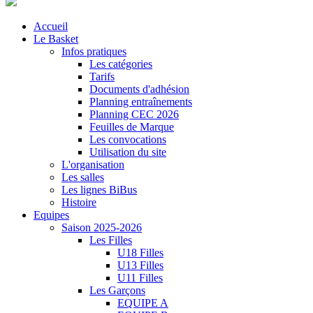
Accueil
Le Basket
Infos pratiques
Les catégories
Tarifs
Documents d'adhésion
Planning entraînements
Planning CEC 2026
Feuilles de Marque
Les convocations
Utilisation du site
L'organisation
Les salles
Les lignes BiBus
Histoire
Equipes
Saison 2025-2026
Les Filles
U18 Filles
U13 Filles
U11 Filles
Les Garçons
EQUIPE A