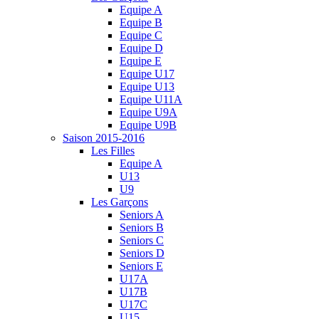
Equipe A
Equipe B
Equipe C
Equipe D
Equipe E
Equipe U17
Equipe U13
Equipe U11A
Equipe U9A
Equipe U9B
Saison 2015-2016
Les Filles
Equipe A
U13
U9
Les Garçons
Seniors A
Seniors B
Seniors C
Seniors D
Seniors E
U17A
U17B
U17C
U15