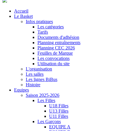
Accueil
Le Basket
Infos pratiques
Les catégories
Tarifs
Documents d'adhésion
Planning entraînements
Planning CEC 2026
Feuilles de Marque
Les convocations
Utilisation du site
L'organisation
Les salles
Les lignes BiBus
Histoire
Equipes
Saison 2025-2026
Les Filles
U18 Filles
U13 Filles
U11 Filles
Les Garçons
EQUIPE A