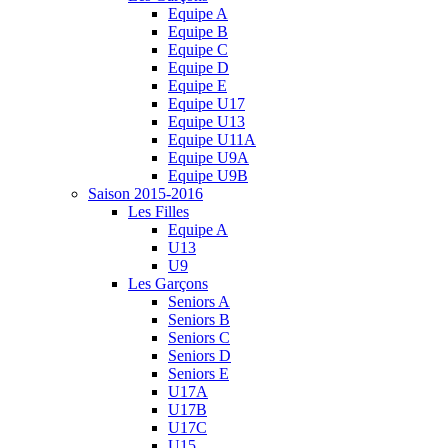
Equipe A
Equipe B
Equipe C
Equipe D
Equipe E
Equipe U17
Equipe U13
Equipe U11A
Equipe U9A
Equipe U9B
Saison 2015-2016
Les Filles
Equipe A
U13
U9
Les Garçons
Seniors A
Seniors B
Seniors C
Seniors D
Seniors E
U17A
U17B
U17C
U15