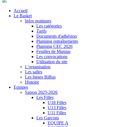
Accueil
Le Basket
Infos pratiques
Les catégories
Tarifs
Documents d'adhésion
Planning entraînements
Planning CEC 2026
Feuilles de Marque
Les convocations
Utilisation du site
L'organisation
Les salles
Les lignes BiBus
Histoire
Equipes
Saison 2025-2026
Les Filles
U18 Filles
U13 Filles
U11 Filles
Les Garçons
EQUIPE A