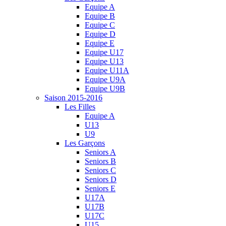
Equipe A
Equipe B
Equipe C
Equipe D
Equipe E
Equipe U17
Equipe U13
Equipe U11A
Equipe U9A
Equipe U9B
Saison 2015-2016
Les Filles
Equipe A
U13
U9
Les Garçons
Seniors A
Seniors B
Seniors C
Seniors D
Seniors E
U17A
U17B
U17C
U15