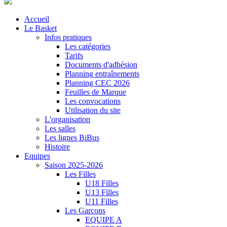
Accueil
Le Basket
Infos pratiques
Les catégories
Tarifs
Documents d'adhésion
Planning entraînements
Planning CEC 2026
Feuilles de Marque
Les convocations
Utilisation du site
L'organisation
Les salles
Les lignes BiBus
Histoire
Equipes
Saison 2025-2026
Les Filles
U18 Filles
U13 Filles
U11 Filles
Les Garçons
EQUIPE A