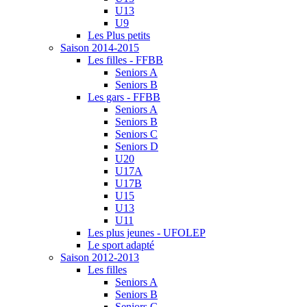
U13
U9
Les Plus petits
Saison 2014-2015
Les filles - FFBB
Seniors A
Seniors B
Les gars - FFBB
Seniors A
Seniors B
Seniors C
Seniors D
U20
U17A
U17B
U15
U13
U11
Les plus jeunes - UFOLEP
Le sport adapté
Saison 2012-2013
Les filles
Seniors A
Seniors B
Seniors C