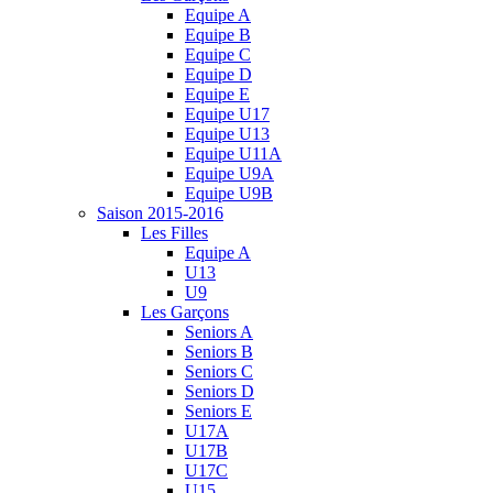
Equipe A
Equipe B
Equipe C
Equipe D
Equipe E
Equipe U17
Equipe U13
Equipe U11A
Equipe U9A
Equipe U9B
Saison 2015-2016
Les Filles
Equipe A
U13
U9
Les Garçons
Seniors A
Seniors B
Seniors C
Seniors D
Seniors E
U17A
U17B
U17C
U15