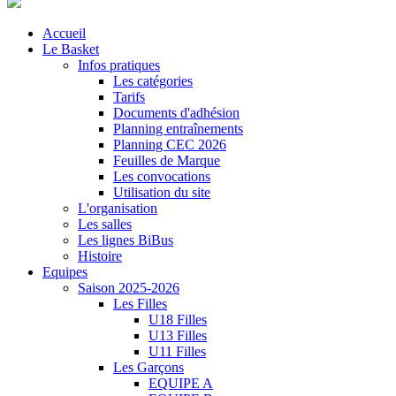
Accueil
Le Basket
Infos pratiques
Les catégories
Tarifs
Documents d'adhésion
Planning entraînements
Planning CEC 2026
Feuilles de Marque
Les convocations
Utilisation du site
L'organisation
Les salles
Les lignes BiBus
Histoire
Equipes
Saison 2025-2026
Les Filles
U18 Filles
U13 Filles
U11 Filles
Les Garçons
EQUIPE A