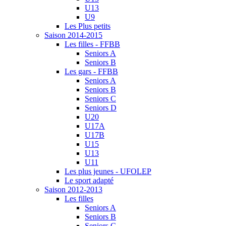
U13
U9
Les Plus petits
Saison 2014-2015
Les filles - FFBB
Seniors A
Seniors B
Les gars - FFBB
Seniors A
Seniors B
Seniors C
Seniors D
U20
U17A
U17B
U15
U13
U11
Les plus jeunes - UFOLEP
Le sport adapté
Saison 2012-2013
Les filles
Seniors A
Seniors B
Seniors C