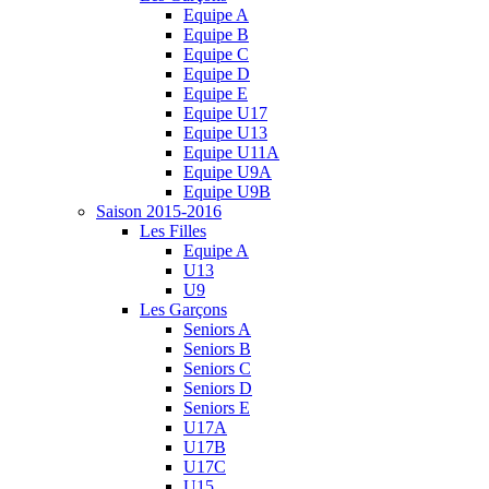
Equipe A
Equipe B
Equipe C
Equipe D
Equipe E
Equipe U17
Equipe U13
Equipe U11A
Equipe U9A
Equipe U9B
Saison 2015-2016
Les Filles
Equipe A
U13
U9
Les Garçons
Seniors A
Seniors B
Seniors C
Seniors D
Seniors E
U17A
U17B
U17C
U15